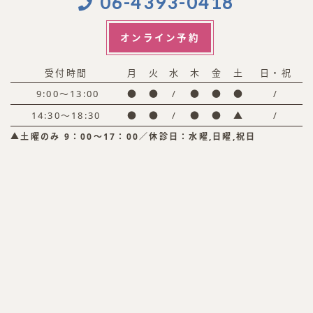
06-4393-0418
オンライン予約
受付時間
月
火
水
木
金
土
日・祝
9:00〜13:00
●
●
/
●
●
●
/
14:30〜18:30
●
●
/
●
●
▲
/
▲土曜のみ 9：00〜17：00／休診日：水曜,日曜,祝日