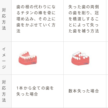
歯の根の代わりにな
失った歯の両側
対
るチタンの棒を骨に
の歯を削り、冠
応
埋め込み、その上に
を橋渡しするこ
方
歯をかぶせていく方
とによって失っ
法
法
た歯を補う方法
イ
メ
ー
ジ
対
応
1本から全ての歯を
数本失った場合
方
失った場合
法